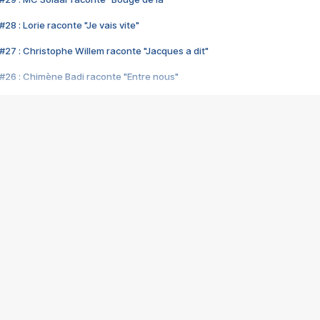
28 : Lorie raconte "Je vais vite"
#27 : Christophe Willem raconte "Jacques a dit"
#26 : Chimène Badi raconte "Entre nous"
#25 : Indochine raconte "3e sexe"
#24 : Zaho raconte "C'est chelou"
#23 : Patrick Bruel raconte "Au café des délices"
#22 : Kyo raconte "Le chemin"
#21 : Nolwenn Leroy raconte "Cassé"
#20 : Patrick Hernandez raconte "Born to be alive"
#19 : Lorie raconte "Près de moi"
#18 : Michael Jones raconte "A nos actes manqués" (avec Jean-Jacque
#17 : Khaled raconte "Aïcha"